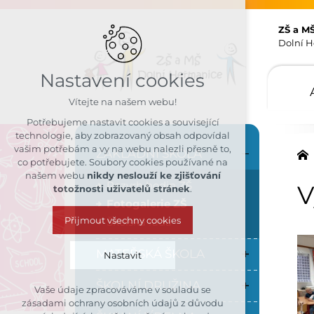
ZŠ a M
Dolní H
Nastavení cookies
Vítejte na našem webu!
Potřebujeme nastavit cookies a související
technologie, aby zobrazovaný obsah odpovídal
vašim potřebám a vy na webu nalezli přesně to,
ZÁKLADNÍ ŠKOLA
co potřebujete. Soubory cookies používané na
našem webu
nikdy neslouží ke zjišťování
Rozvrh hodin ZŠ
V
totožnosti uživatelů stránek
.
Fotogalerie ZŠ
Přijmout všechny cookies
Školská rada
MATEŘSKÁ ŠKOLA
Nastavit
ŠKOLNÍ DRUŽINA
Vaše údaje zpracováváme v souladu se
Technická cookies
zásadami ochrany osobních údajů z důvodu
nutná pro provozování webu