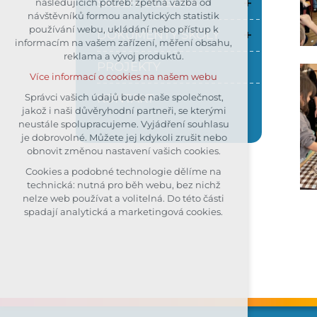
ŠKOLNÍ JÍDELNA
následujících potřeb: zpětná vazba od
návštěvníků formou analytických statistik
udržení kontextu stránek (session):
používání webu, ukládání nebo přístup k
případná přihlášení, volby jazyka,
DOKUMENTY ŠKOLY
informacím na vašem zařízení, měření obsahu,
apod.
reklama a vývoj produktů.
Volitelná cookies
PROJEKTY
Více informací o cookies na našem webu
analytická pro anonymizované
vyhodnocení návštěvnosti
KONTAKT
Správci vašich údajů bude naše společnost,
jakož i naši důvěryhodní partneři, se kterými
marketingová cookies (Google)
neustále spolupracujeme. Vyjádření souhlasu
Více informací o cookies na našem webu
je dobrovolné. Můžete jej kdykoli zrušit nebo
obnovit změnou nastavení vašich cookies.
Cookies a podobné technologie dělíme na
Přijmout všechny cookies
technická: nutná pro běh webu, bez nichž
nelze web používat a volitelná. Do této části
Odmítnout vše
spadají analytická a marketingová cookies.