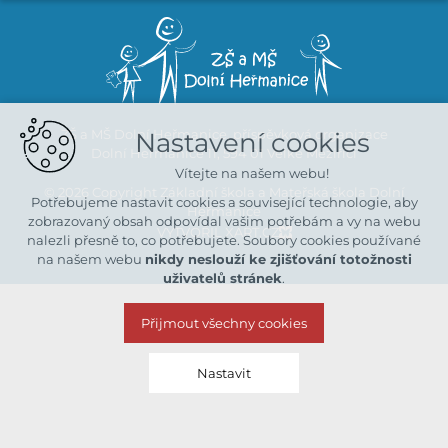
ZŠ a MŠ Dolní Heřmanice, příspěvková organizace
Nastavení cookies
Dolní Heřmanice 11, 594 01 Velké Meziříčí
Vítejte na našem webu!
© 2026 Copyright Základní škola a Mateřská škola Dolní
Potřebujeme nastavit cookies a související technologie, aby
Heřmanice
zobrazovaný obsah odpovídal vašim potřebám a vy na webu
VYTVOŘIL XART.CZ
nalezli přesně to, co potřebujete. Soubory cookies používané
na našem webu
nikdy neslouží ke zjišťování totožnosti
uživatelů stránek
.
Přijmout všechny cookies
Nastavit
Technická cookies