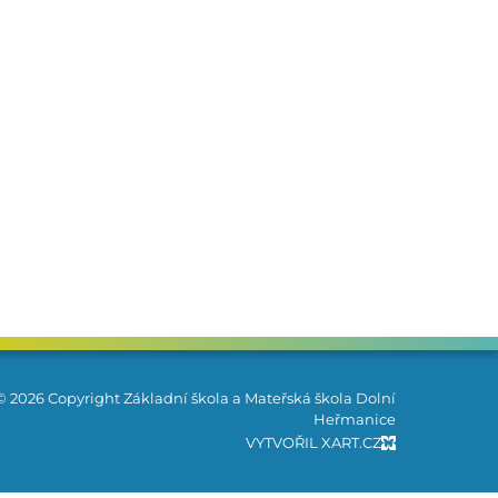
© 2026 Copyright Základní škola a Mateřská škola Dolní
Heřmanice
VYTVOŘIL XART.CZ