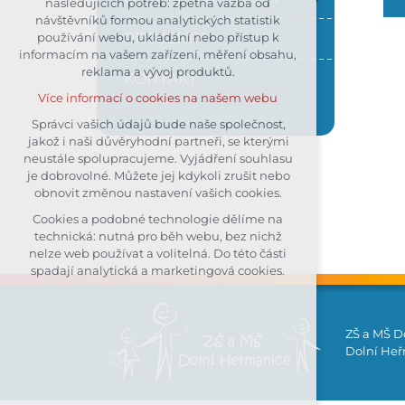
následujících potřeb: zpětná vazba od
návštěvníků formou analytických statistik
udržení kontextu stránek (session):
PROJEKTY
používání webu, ukládání nebo přístup k
případná přihlášení, volby jazyka,
informacím na vašem zařízení, měření obsahu,
apod.
reklama a vývoj produktů.
KONTAKT
Volitelná cookies
Více informací o cookies na našem webu
analytická pro anonymizované
vyhodnocení návštěvnosti
Správci vašich údajů bude naše společnost,
jakož i naši důvěryhodní partneři, se kterými
marketingová cookies (Google)
neustále spolupracujeme. Vyjádření souhlasu
Více informací o cookies na našem webu
je dobrovolné. Můžete jej kdykoli zrušit nebo
obnovit změnou nastavení vašich cookies.
Cookies a podobné technologie dělíme na
Přijmout všechny cookies
technická: nutná pro běh webu, bez nichž
nelze web používat a volitelná. Do této části
Odmítnout vše
spadají analytická a marketingová cookies.
ZŠ a MŠ D
Dolní Heřm