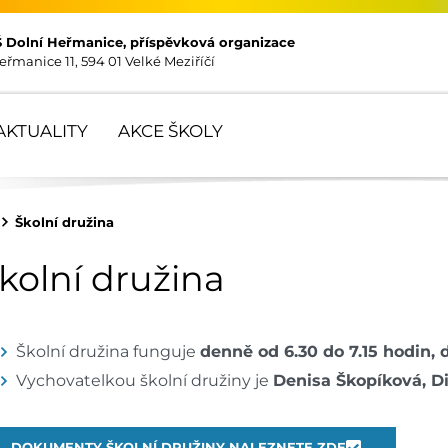
Š Dolní Heřmanice, příspěvková organizace
eřmanice 11, 594 01 Velké Meziříčí
AKTUALITY
AKCE ŠKOLY
Školní družina
kolní družina
Školní družina funguje
denně od 6.30 do 7.15 hodin, d
Vychovatelkou školní družiny je
Denisa Škopíková, Di
DOKUMENTY ŠKOLNÍ DRUŽINY NALEZNETE ZDE