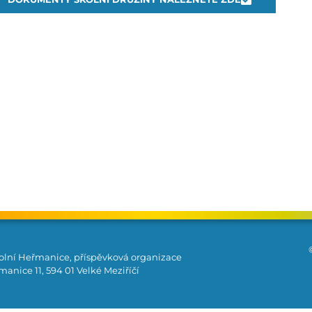
olní Heřmanice, příspěvková organizace
anice 11, 594 01 Velké Meziříčí