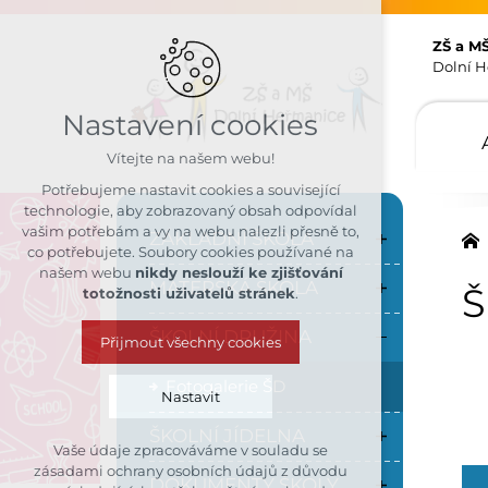
ZŠ a M
Dolní H
Nastavení cookies
Vítejte na našem webu!
Potřebujeme nastavit cookies a související
technologie, aby zobrazovaný obsah odpovídal
vašim potřebám a vy na webu nalezli přesně to,
ZÁKLADNÍ ŠKOLA
co potřebujete. Soubory cookies používané na
našem webu
nikdy neslouží ke zjišťování
MATEŘSKÁ ŠKOLA
Š
totožnosti uživatelů stránek
.
ŠKOLNÍ DRUŽINA
Přijmout všechny cookies
Fotogalerie ŠD
Nastavit
ŠKOLNÍ JÍDELNA
Vaše údaje zpracováváme v souladu se
Technická cookies
zásadami ochrany osobních údajů z důvodu
DOKUMENTY ŠKOLY
nutná pro provozování webu