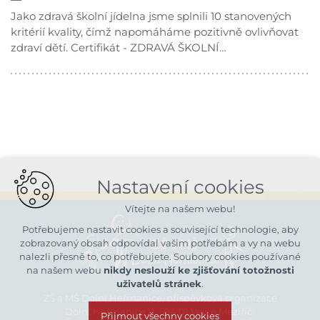
Jako zdravá školní jídelna jsme splnili 10 stanovených
kritérií kvality, čímž napomáháme pozitivně ovlivňovat
zdraví dětí. Certifikát - ZDRAVÁ ŠKOLNÍ…
Nastavení cookies
Vítejte na našem webu!
Potřebujeme nastavit cookies a související technologie, aby
zobrazovaný obsah odpovídal vašim potřebám a vy na webu
nalezli přesně to, co potřebujete. Soubory cookies používané
na našem webu
nikdy neslouží ke zjišťování totožnosti
uživatelů stránek
.
ZŠ a MŠ Dolní Heřmanice, příspěvková organizace
Dolní Heřmanice 11, 594 01 Velké Meziříčí
Přijmout všechny cookies