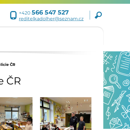
566 547 527
+420
reditelkadolher@seznam.cz
licie ČR
e ČR