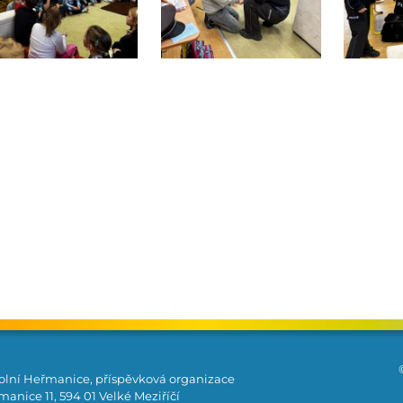
olní Heřmanice, příspěvková organizace
anice 11, 594 01 Velké Meziříčí