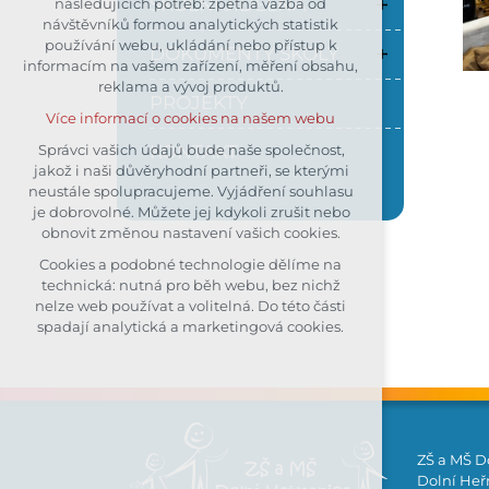
ŠKOLNÍ JÍDELNA
následujících potřeb: zpětná vazba od
návštěvníků formou analytických statistik
udržení kontextu stránek (session):
používání webu, ukládání nebo přístup k
případná přihlášení, volby jazyka,
DOKUMENTY ŠKOLY
informacím na vašem zařízení, měření obsahu,
apod.
reklama a vývoj produktů.
Volitelná cookies
PROJEKTY
Více informací o cookies na našem webu
analytická pro anonymizované
vyhodnocení návštěvnosti
KONTAKT
Správci vašich údajů bude naše společnost,
jakož i naši důvěryhodní partneři, se kterými
marketingová cookies (Google)
neustále spolupracujeme. Vyjádření souhlasu
Více informací o cookies na našem webu
je dobrovolné. Můžete jej kdykoli zrušit nebo
obnovit změnou nastavení vašich cookies.
Cookies a podobné technologie dělíme na
Přijmout všechny cookies
technická: nutná pro běh webu, bez nichž
nelze web používat a volitelná. Do této části
Odmítnout vše
spadají analytická a marketingová cookies.
ZŠ a MŠ D
Dolní Heřm