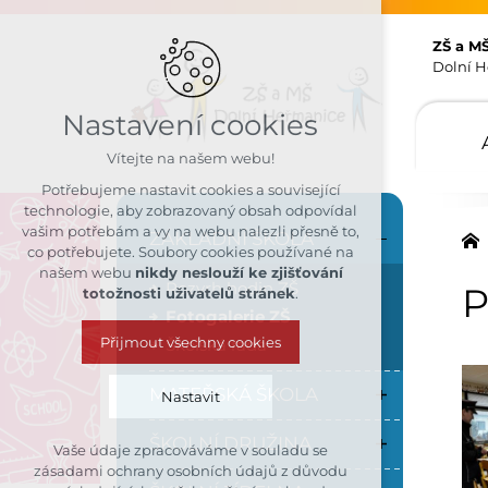
ZŠ a M
Dolní H
Nastavení cookies
Vítejte na našem webu!
Potřebujeme nastavit cookies a související
technologie, aby zobrazovaný obsah odpovídal
vašim potřebám a vy na webu nalezli přesně to,
ZÁKLADNÍ ŠKOLA
co potřebujete. Soubory cookies používané na
našem webu
nikdy neslouží ke zjišťování
Rozvrh hodin ZŠ
P
totožnosti uživatelů stránek
.
Fotogalerie ZŠ
Přijmout všechny cookies
Školská rada
MATEŘSKÁ ŠKOLA
Nastavit
ŠKOLNÍ DRUŽINA
Vaše údaje zpracováváme v souladu se
Technická cookies
zásadami ochrany osobních údajů z důvodu
nutná pro provozování webu