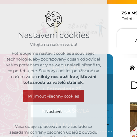
ZŠ a M
Dolní H
Nastavení cookies
Vítejte na našem webu!
Potřebujeme nastavit cookies a související
technologie, aby zobrazovaný obsah odpovídal
vašim potřebám a vy na webu nalezli přesně to,
ZÁKLADNÍ ŠKOLA
co potřebujete. Soubory cookies používané na
našem webu
nikdy neslouží ke zjišťování
Rozvrh hodin ZŠ
D
totožnosti uživatelů stránek
.
Fotogalerie ZŠ
Přijmout všechny cookies
Školská rada
MATEŘSKÁ ŠKOLA
Nastavit
ŠKOLNÍ DRUŽINA
Vaše údaje zpracováváme v souladu se
Technická cookies
zásadami ochrany osobních údajů z důvodu
nutná pro provozování webu