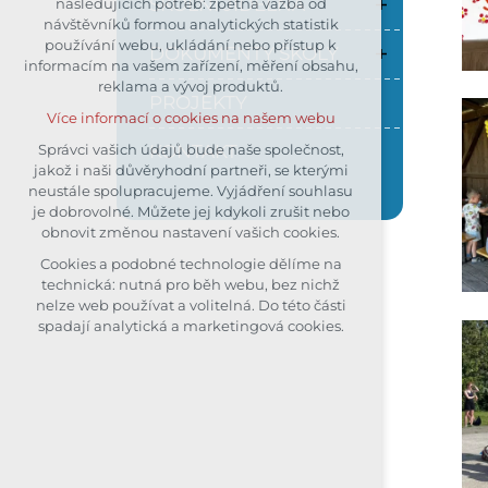
ŠKOLNÍ JÍDELNA
následujících potřeb: zpětná vazba od
návštěvníků formou analytických statistik
udržení kontextu stránek (session):
používání webu, ukládání nebo přístup k
případná přihlášení, volby jazyka,
DOKUMENTY ŠKOLY
informacím na vašem zařízení, měření obsahu,
apod.
reklama a vývoj produktů.
Volitelná cookies
PROJEKTY
Více informací o cookies na našem webu
analytická pro anonymizované
vyhodnocení návštěvnosti
KONTAKT
Správci vašich údajů bude naše společnost,
jakož i naši důvěryhodní partneři, se kterými
marketingová cookies (Google)
neustále spolupracujeme. Vyjádření souhlasu
Více informací o cookies na našem webu
je dobrovolné. Můžete jej kdykoli zrušit nebo
obnovit změnou nastavení vašich cookies.
Cookies a podobné technologie dělíme na
Přijmout všechny cookies
technická: nutná pro běh webu, bez nichž
nelze web používat a volitelná. Do této části
Odmítnout vše
spadají analytická a marketingová cookies.