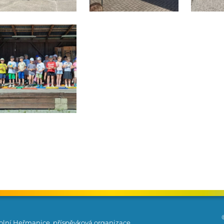
olní Heřmanice, příspěvková organizace