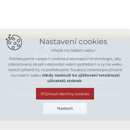
Nastavení cookies
Vítejte na našem webu!
Potřebujeme nastavit cookies a související technologie, aby
zobrazovaný obsah odpovídal vašim potřebám a vy na webu
nalezli přesně to, co potřebujete. Soubory cookies používané
na našem webu
nikdy neslouží ke zjišťování totožnosti
ZŠ a MŠ Dolní Heřmanice, příspěvková organizace
uživatelů stránek
.
Dolní Heřmanice 11, 594 01 Velké Meziříčí
Přijmout všechny cookies
© 2026 Copyright Základní škola a Mateřská škola Dolní
Heřmanice
VYTVOŘIL XART.CZ
Nastavit
Technická cookies