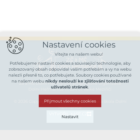
Nastavení cookies
Vítejte na našem webu!
Potřebujeme nastavit cookies a související technologie, aby
zobrazovaný obsah odpovídal vašim potřebám a vy na webu
nalezli přesně to, co potřebujete. Soubory cookies používané
na našem webu
nikdy neslouží ke zjišťování totožnosti
ZŠ a MŠ Dolní Heřmanice, příspěvková organizace
uživatelů stránek
.
Dolní Heřmanice 11, 594 01 Velké Meziříčí
Přijmout všechny cookies
© 2026 Copyright Základní škola a Mateřská škola Dolní
Heřmanice
VYTVOŘIL XART.CZ
Nastavit
Technická cookies