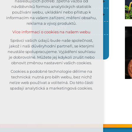
ŠKOLNÍ JÍDELNA
následujících potřeb: zpětná vazba od
návštěvníků formou analytických statistik
udržení kontextu stránek (session):
používání webu, ukládání nebo přístup k
případná přihlášení, volby jazyka,
DOKUMENTY ŠKOLY
informacím na vašem zařízení, měření obsahu,
apod.
reklama a vývoj produktů.
Volitelná cookies
PROJEKTY
Více informací o cookies na našem webu
analytická pro anonymizované
vyhodnocení návštěvnosti
KONTAKT
Správci vašich údajů bude naše společnost,
jakož i naši důvěryhodní partneři, se kterými
marketingová cookies (Google)
neustále spolupracujeme. Vyjádření souhlasu
Více informací o cookies na našem webu
je dobrovolné. Můžete jej kdykoli zrušit nebo
obnovit změnou nastavení vašich cookies.
Cookies a podobné technologie dělíme na
Přijmout všechny cookies
technická: nutná pro běh webu, bez nichž
nelze web používat a volitelná. Do této části
Odmítnout vše
spadají analytická a marketingová cookies.