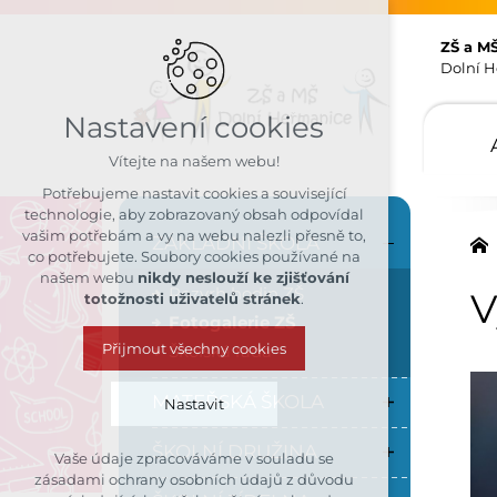
ZŠ a M
Dolní H
Nastavení cookies
Vítejte na našem webu!
Potřebujeme nastavit cookies a související
technologie, aby zobrazovaný obsah odpovídal
vašim potřebám a vy na webu nalezli přesně to,
ZÁKLADNÍ ŠKOLA
co potřebujete. Soubory cookies používané na
našem webu
nikdy neslouží ke zjišťování
Rozvrh hodin ZŠ
V
totožnosti uživatelů stránek
.
Fotogalerie ZŠ
Přijmout všechny cookies
Školská rada
MATEŘSKÁ ŠKOLA
Nastavit
ŠKOLNÍ DRUŽINA
Vaše údaje zpracováváme v souladu se
Technická cookies
zásadami ochrany osobních údajů z důvodu
nutná pro provozování webu