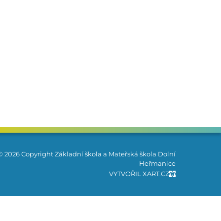
© 2026 Copyright Základní škola a Mateřská škola Dolní
Heřmanice
VYTVOŘIL XART.CZ