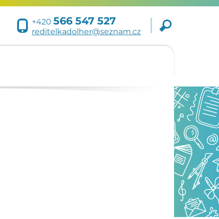
566 547 527
+420
reditelkadolher@seznam.cz