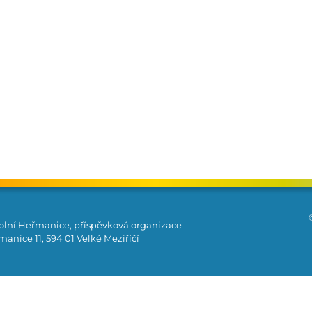
olní Heřmanice, příspěvková organizace
anice 11, 594 01 Velké Meziříčí