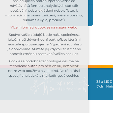
následujících potřeb: zpětná vazba od
návštěvníků formou analytických statistik
udržení kontextu stránek (session):
KONTAKT
používání webu, ukládání nebo přístup k
případná přihlášení, volby jazyka,
informacím na vašem zařízení, měření obsahu,
apod.
reklama a vývoj produktů.
Volitelná cookies
Více informací o cookies na našem webu
analytická pro anonymizované
vyhodnocení návštěvnosti
Správci vašich údajů bude naše společnost,
jakož i naši důvěryhodní partneři, se kterými
marketingová cookies (Google)
neustále spolupracujeme. Vyjádření souhlasu
Více informací o cookies na našem webu
je dobrovolné. Můžete jej kdykoli zrušit nebo
obnovit změnou nastavení vašich cookies.
Cookies a podobné technologie dělíme na
Přijmout všechny cookies
technická: nutná pro běh webu, bez nichž
nelze web používat a volitelná. Do této části
Odmítnout vše
spadají analytická a marketingová cookies.
ZŠ a MŠ D
Dolní Heřm