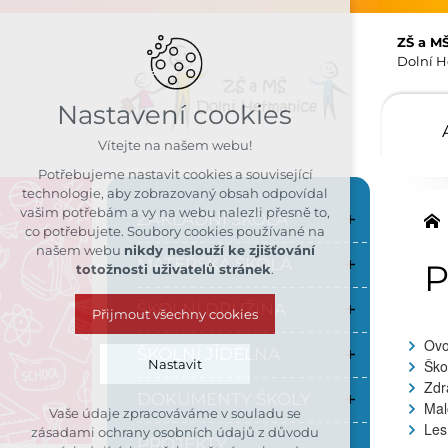
ZŠ a M
Dolní H
Nastavení cookies
Vítejte na našem webu!
Potřebujeme nastavit cookies a související
technologie, aby zobrazovaný obsah odpovídal
vašim potřebám a vy na webu nalezli přesně to,
ZÁKLADNÍ ŠKOLA
co potřebujete. Soubory cookies používané na
našem webu
nikdy neslouží ke zjišťování
MATEŘSKÁ ŠKOLA
P
totožnosti uživatelů stránek
.
ŠKOLNÍ DRUŽINA
Přijmout všechny cookies
Ovo
ŠKOLNÍ JÍDELNA
Ško
Nastavit
Zdr
DOKUMENTY ŠKOLY
Mal
Vaše údaje zpracováváme v souladu se
Technická cookies
Les
zásadami ochrany osobních údajů z důvodu
PROJEKTY
nutná pro provozování webu