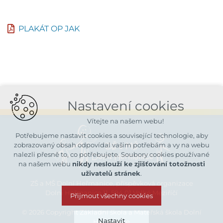
PLAKÁT OP JAK
Nastavení cookies
Vítejte na našem webu!
Potřebujeme nastavit cookies a související technologie, aby
zobrazovaný obsah odpovídal vašim potřebám a vy na webu
nalezli přesně to, co potřebujete. Soubory cookies používané
na našem webu
nikdy neslouží ke zjišťování totožnosti
uživatelů stránek
.
ZŠ a MŠ Dolní Heřmanice, příspěvková organizace
Dolní Heřmanice 11, 594 01 Velké Meziříčí
Přijmout všechny cookies
© 2026 Copyright Základní škola a Mateřská škola Dolní
Nastavit
Heřmanice