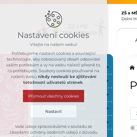
ZŠ a M
Dolní H
Nastavení cookies
Vítejte na našem webu!
Potřebujeme nastavit cookies a související
technologie, aby zobrazovaný obsah odpovídal
vašim potřebám a vy na webu nalezli přesně to,
ZÁKLADNÍ ŠKOLA
co potřebujete. Soubory cookies používané na
našem webu
nikdy neslouží ke zjišťování
MATEŘSKÁ ŠKOLA
P
totožnosti uživatelů stránek
.
ŠKOLNÍ DRUŽINA
Přijmout všechny cookies
ŠKOLNÍ JÍDELNA
Nastavit
DOKUMENTY ŠKOLY
Vaše údaje zpracováváme v souladu se
Technická cookies
zásadami ochrany osobních údajů z důvodu
PROJEKTY
nutná pro provozování webu