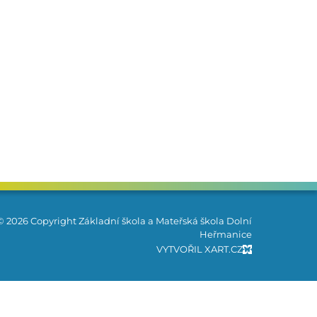
© 2026 Copyright Základní škola a Mateřská škola Dolní
Heřmanice
VYTVOŘIL XART.CZ