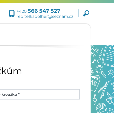
566 547 527
+420
reditelkadolher@seznam.cz
užkům
 kroužku *