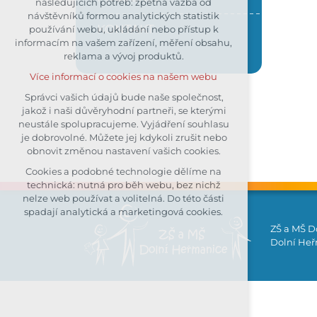
následujících potřeb: zpětná vazba od
návštěvníků formou analytických statistik
udržení kontextu stránek (session):
KONTAKT
používání webu, ukládání nebo přístup k
případná přihlášení, volby jazyka,
informacím na vašem zařízení, měření obsahu,
apod.
reklama a vývoj produktů.
Volitelná cookies
Více informací o cookies na našem webu
analytická pro anonymizované
vyhodnocení návštěvnosti
Správci vašich údajů bude naše společnost,
jakož i naši důvěryhodní partneři, se kterými
marketingová cookies (Google)
neustále spolupracujeme. Vyjádření souhlasu
Více informací o cookies na našem webu
je dobrovolné. Můžete jej kdykoli zrušit nebo
obnovit změnou nastavení vašich cookies.
Cookies a podobné technologie dělíme na
Přijmout všechny cookies
technická: nutná pro běh webu, bez nichž
nelze web používat a volitelná. Do této části
Odmítnout vše
spadají analytická a marketingová cookies.
ZŠ a MŠ D
Dolní Heřm