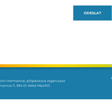
olní Heřmanice, příspěvková organizace
anice 11, 594 01 Velké Meziříčí