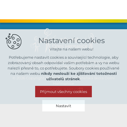
Nastavení cookies
Vítejte na našem webu!
Potřebujeme nastavit cookies a související technologie, aby
ZŠ a MŠ Dolní Heřmanice, příspěvková organizace
zobrazovaný obsah odpovídal vašim potřebám a vy na webu
Dolní Heřmanice 11, 594 01 Velké Meziříčí
nalezli přesně to, co potřebujete. Soubory cookies používané
na našem webu
nikdy neslouží ke zjišťování totožnosti
© 2026 Copyright Základní škola a Mateřská škola Dolní
uživatelů stránek
.
Heřmanice
VYTVOŘIL XART.CZ
Přijmout všechny cookies
Nastavit
Technická cookies