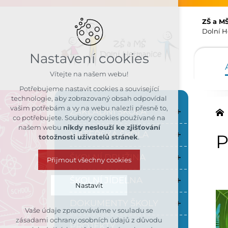
ZŠ a M
Dolní H
Nastavení cookies
Vítejte na našem webu!
Potřebujeme nastavit cookies a související
technologie, aby zobrazovaný obsah odpovídal
vašim potřebám a vy na webu nalezli přesně to,
ZÁKLADNÍ ŠKOLA
co potřebujete. Soubory cookies používané na
našem webu
nikdy neslouží ke zjišťování
MATEŘSKÁ ŠKOLA
P
totožnosti uživatelů stránek
.
ŠKOLNÍ DRUŽINA
Přijmout všechny cookies
ŠKOLNÍ JÍDELNA
Nastavit
DOKUMENTY ŠKOLY
Vaše údaje zpracováváme v souladu se
Technická cookies
zásadami ochrany osobních údajů z důvodu
PROJEKTY
nutná pro provozování webu