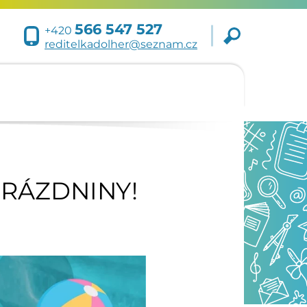
566 547 527
+420
reditelkadolher@seznam.cz
PRÁZDNINY!