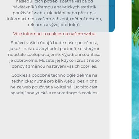
následujících potřeb: zpětná vazba od
návštěvníků formou analytických statistik
udržení kontextu stránek (session):
KONTAKT
používání webu, ukládání nebo přístup k
případná přihlášení, volby jazyka,
informacím na vašem zařízení, měření obsahu,
apod.
reklama a vývoj produktů.
Volitelná cookies
Více informací o cookies na našem webu
analytická pro anonymizované
vyhodnocení návštěvnosti
Správci vašich údajů bude naše společnost,
jakož i naši důvěryhodní partneři, se kterými
marketingová cookies (Google)
neustále spolupracujeme. Vyjádření souhlasu
Více informací o cookies na našem webu
je dobrovolné. Můžete jej kdykoli zrušit nebo
obnovit změnou nastavení vašich cookies.
Cookies a podobné technologie dělíme na
Přijmout všechny cookies
technická: nutná pro běh webu, bez nichž
nelze web používat a volitelná. Do této části
Odmítnout vše
spadají analytická a marketingová cookies.